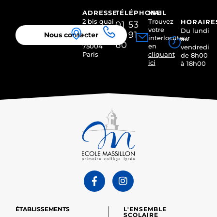
ADRESSE
TÉLÉPHONE
MAIL
2 bis quai
Trouvez
HORAIRE
01 53
des
votre
Du lundi
01 91
Nous contacter
Célestins
interlocuteur
au
60
75004
en
vendredi
Paris
cliquant
de 8h00
ici
à 18h00
ÉTABLISSEMENTS
L'ENSEMBLE
SCOLAIRE