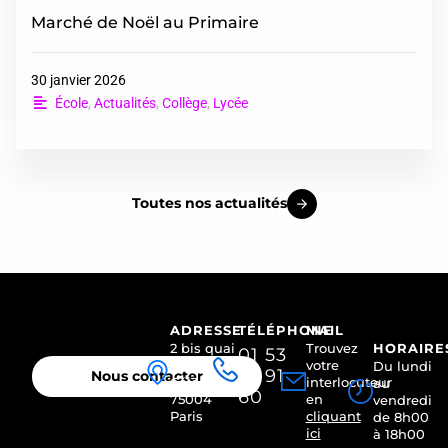
Marché de Noël au Primaire
30 janvier 2026
École
,
Actualités
,
Collège
,
Lycée
Toutes nos actualités
ADRESSE
TÉLÉPHONE
MAIL
2 bis quai
Trouvez
HORAIRE
01 53
des
votre
Du lundi
01 91
Nous contacter
Célestins
interlocuteur
au
60
75004
en
vendredi
Paris
cliquant
de 8h00
ici
à 18h00