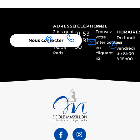
ADRESSE
TÉLÉPHONE
MAIL
2 bis quai
Trouvez
HORAIRE
01 53
des
votre
Du lundi
01 91
Nous contacter
Célestins
interlocuteur
au
60
75004
en
vendredi
Paris
cliquant
de 8h00
ici
à 18h00