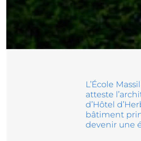
L’École Massi
atteste l’arc
d’Hôtel d’Herb
bâtiment pri
devenir une é