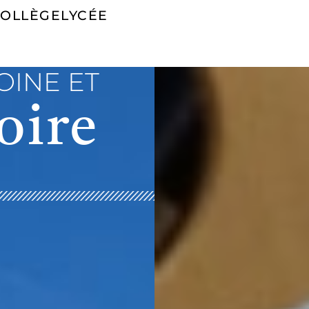
COLLÈGE
LYCÉE
OINE ET
oire