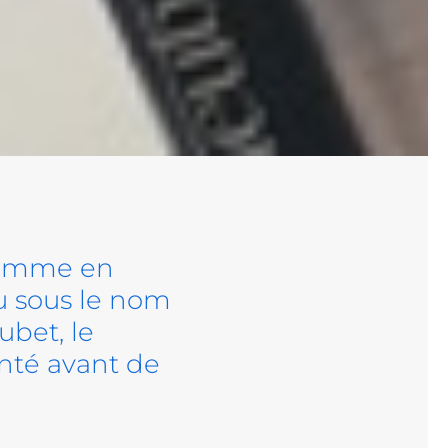
 comme en
nu sous le nom
ubet, le
nté avant de