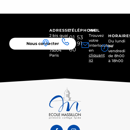
ADRESSE
TÉLÉPHONE
MAIL
2 bis quai
Trouvez
HORAIRE
01 53
des
votre
Du lundi
01 91
Nous contacter
Célestins
interlocuteur
au
60
75004
en
vendredi
Paris
cliquant
de 8h00
ici
à 18h00