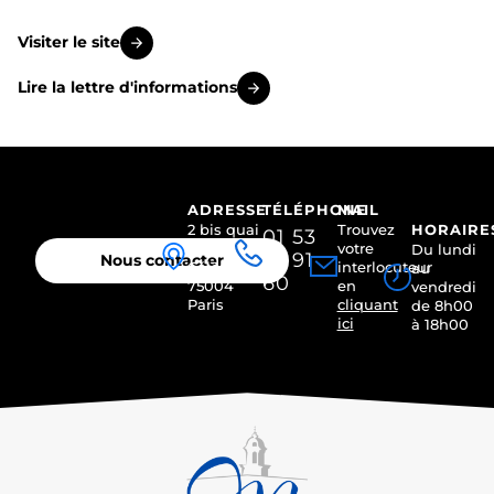
Visiter le site
Lire la lettre d'informations
ADRESSE
TÉLÉPHONE
MAIL
2 bis quai
Trouvez
HORAIRE
01 53
des
votre
Du lundi
01 91
Nous contacter
Célestins
interlocuteur
au
60
75004
en
vendredi
Paris
cliquant
de 8h00
ici
à 18h00