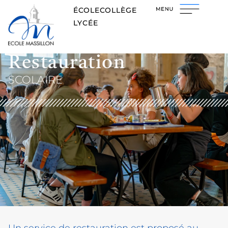
ÉCOLE
COLLÈGE
LYCÉE
Restauration
SCOLAIRE
Un service de restauration est proposé au